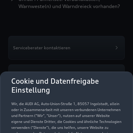
Warnweste(n) und Warndreieck vorhanden?
Serviceberater kontaktieren
Servicetermin vereinbaren
Cookie und Datenfreigabe
Einstellung
Wir, die AUDI AG, Auto-Union-Straße 1, 85057 Ingolstadt, allein
Autohaus Fleischhauer
oder in Zusammenarbeit mit unseren verbundenen Unternehmen
und Partnern ("Wir", "Unser"), nutzen auf unserer Website
Aachen
eigene und Dienste Dritter, die Cookies und ähnliche Technologien
verwenden ("Dienste"), die uns helfen, unsere Website zu