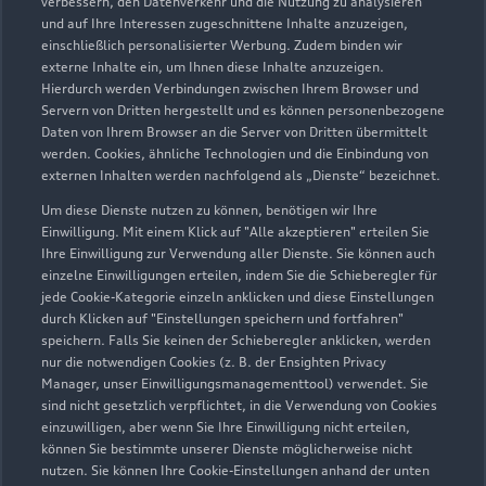
verbessern, den Datenverkehr und die Nutzung zu analysieren
Servicepartner
e-tron
Service R8
und auf Ihre Interessen zugeschnittene Inhalte anzuzeigen,
einschließlich personalisierter Werbung. Zudem binden wir
externe Inhalte ein, um Ihnen diese Inhalte anzuzeigen.
Hierdurch werden Verbindungen zwischen Ihrem Browser und
Servern von Dritten hergestellt und es können personenbezogene
Daten von Ihrem Browser an die Server von Dritten übermittelt
werden. Cookies, ähnliche Technologien und die Einbindung von
externen Inhalten werden nachfolgend als „Dienste“ bezeichnet.
Um diese Dienste nutzen zu können, benötigen wir Ihre
Einwilligung. Mit einem Klick auf "Alle akzeptieren" erteilen Sie
Ihre Einwilligung zur Verwendung aller Dienste. Sie können auch
einzelne Einwilligungen erteilen, indem Sie die Schieberegler für
jede Cookie-Kategorie einzeln anklicken und diese Einstellungen
durch Klicken auf "Einstellungen speichern und fortfahren"
Europaplatz
speichern. Falls Sie keinen der Schieberegler anklicken, werden
nur die notwendigen Cookies (z. B. der Ensighten Privacy
52068 Aachen
Manager, unser Einwilligungsmanagementtool) verwendet. Sie
sind nicht gesetzlich verpflichtet, in die Verwendung von Cookies
0241 518030
einzuwilligen, aber wenn Sie Ihre Einwilligung nicht erteilen,
können Sie bestimmte unserer Dienste möglicherweise nicht
nutzen. Sie können Ihre Cookie-Einstellungen anhand der unten
verkauf-aachen@fleischhauer.com