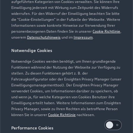
aufgeführten Kategorien von Cookies verwalten. Sie können Ihre
Einwilligung jederzeit mit Wirkung zum Zeitpunkt des Widerrufs
Kontaktdaten herunterladen
widerrufen. Für den Widerruf der Einwilligung beachten Sie bitte
die "Cookie-Einstellungen" in der Fußzeile der Webseite. Weitere
Informationen sowie konkrete Hinweise zur Verwendung Ihrer
personenbezogenen Daten finden Sie in unserer
Cookie Richtlinie
,
unserem
Datenschutzhinweis
und im
Impressum
.
Öffnungszeiten
Notwendige Cookies
Verkauf
Notwendige Cookies werden benötigt, um Ihnen grundlegende
Funktionen während der Nutzung der Webseite zur Verfügung zu
Geschlossen
,
öffnet am
Montag 08:30
stellen. Zu diesen Funktionen gehört z. B. der
Fahrzeugkonfigurator oder der Ensighten Privacy Manager (unser
Service
Einwilligungsmanagementtool). Der Ensighten Privacy Manager
verwendet Cookies, um Informationen darüber zu speichern, ob
Geschlossen
,
öffnet am
Montag 07:00
und wenn ja, für welche Kategorien von Cookies Benutzer ihre
Einwilligung erteilt haben. Weitere Informationen zum Ensighten
Teile- & Zubehörverkauf
Privacy Manager, sowie zu Ihren Rechten als betroffene Person
können Sie in unserer
Cookie Richtlinie
nachlesen.
Geschlossen
,
öffnet am
Montag 07:30
Performance Cookies